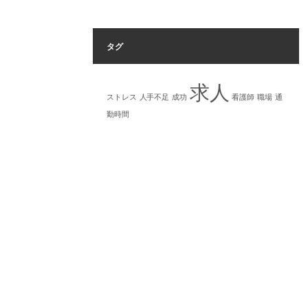
タグ
求人
ストレス
人手不足
成功
看護師
職場
通
勤時間